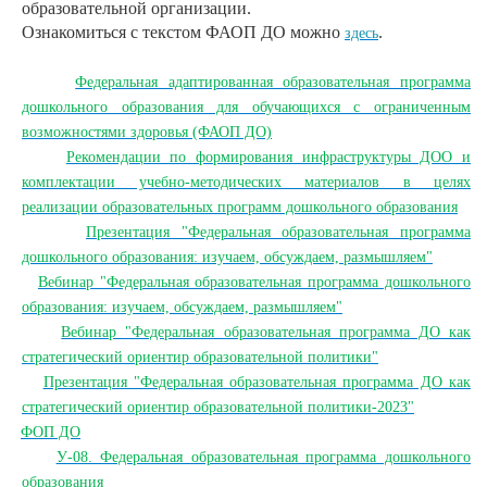
образовательной организации.
Ознакомиться с текстом ФАОП ДО можно
.
здесь
·
Федеральная адаптированная образовательная программа
дошкольного образования для обучающихся с ограниченным
возможностями здоровья (ФАОП ДО)
·
Рекомендации по формирования инфраструктуры ДОО и
комплектации учебно-методических материалов в целях
реализации образовательных программ дошкольного образования
·
Презентация "Федеральная образовательная программа
дошкольного образования: изучаем, обсуждаем, размышляем"
·
Вебинар "Федеральная образовательная программа дошкольного
образования: изучаем, обсуждаем, размышляем"
·
Вебинар "Федеральная образовательная программа ДО как
стратегический ориентир образовательной политики"
·
Презентация "Федеральная образовательная программа ДО как
стратегический ориентир образовательной политики-2023"
·
ФОП ДО
·
У-08. Федеральная образовательная программа дошкольного
образования