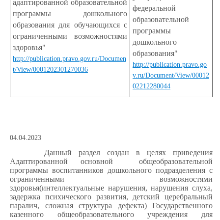
адаптированной образовательной
федеральной
программы дошкольного
образовательной
образования для обучающихся с
программы
ограниченными возможностями
дошкольного
здоровья"
образования"
http://publication.pravo.gov.ru/Documen
http://publication.pravo.go
t/View/0001202301270036
v.ru/Document/View/00012
02212280044
04.04.2023
Данный раздел создан в целях приведения
Адаптированной основной общеобразовательной
программы
воспитанников дошкольного подразделения с
ограниченными возможностями
здоровья(интеллектуальные нарушения, нарушения слуха,
задержка психического развития, детский церебральный
паралич, сложная структура дефекта) Государственного
казенного общеобразовательного учреждения для